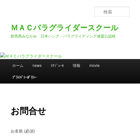
メ
イ
検
ン
索
コ
ＭＡＣパラグライダースクール
ン
群馬県みなかみ 日本ハング・パラグライディング連盟公認校
テ
ン
ツ
へ
メ
移
ホーム
news
ｽｹｼﾞｭｰﾙ
情報
movie
イ
動
ン
ﾌﾟﾗｲﾊﾞｼｰﾎﾟﾘｼｰ
メ
ニ
ュ
ー
お問合せ
お名前 (必須)