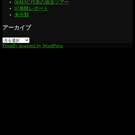
06MAC代表の過去ツアー
07体験レポート
未分類
アーカイブ
ア
Proudly powered by WordPress
ー
カ
イ
ブ