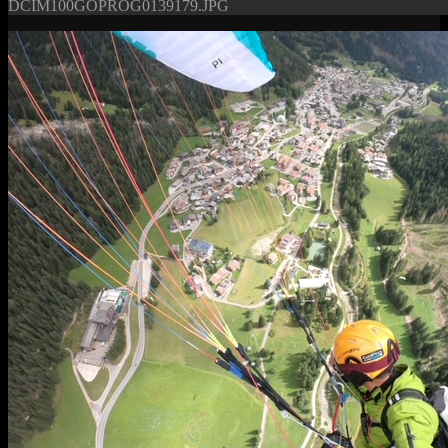
DCIM100GOPROG0139179.JPG