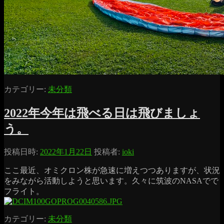
カテゴリー:
未分類
2022年今年は飛べる日は飛びましょ
う。
投稿日時:
2022年1月22日
投稿者:
ioki
ここ最近、オミクロン株が急速に増えつつありますが、状況
をみながら活動しようと思います。久々に筑波のNASAでで
フライト。
カテゴリー:
未分類