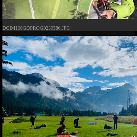
DCIM100GOPROG0239586.JPG