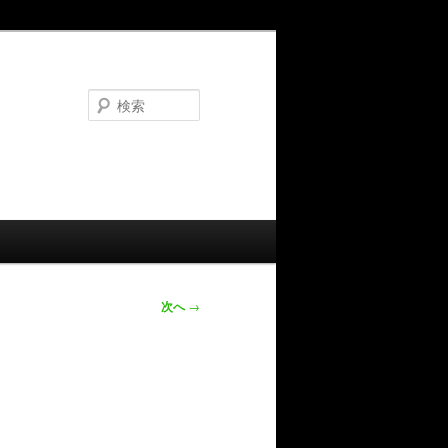
検
索
次へ
→