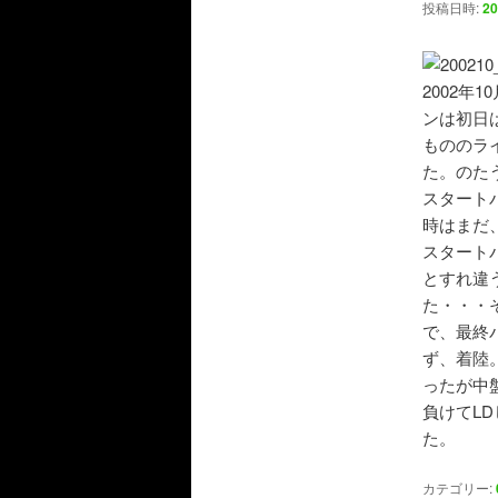
シ
投稿日時:
2
ョ
ン
2002
ンは初日
もののラ
た。のた
スタート
時はまだ
スタート
とすれ違
た・・・
で、最終
ず、着陸
ったが中
負けてL
た。
カテゴリー: