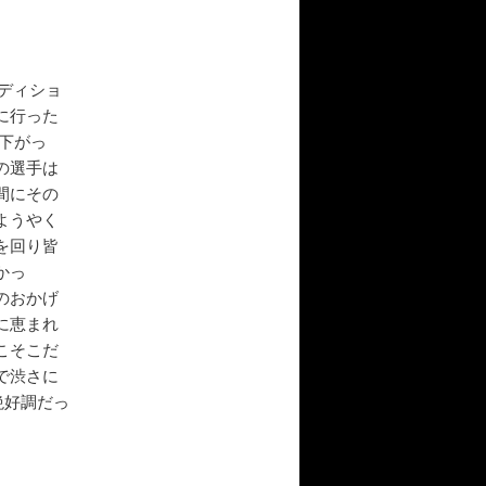
ンディショ
に行った
下がっ
の選手は
間にその
ようやく
を回り皆
かっ
のおかげ
に恵まれ
こそこだ
で渋さに
絶好調だっ