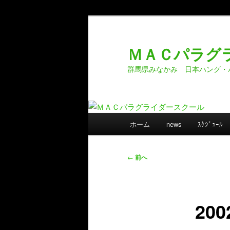
メ
イ
ン
ＭＡＣパラグ
コ
群馬県みなかみ 日本ハング・
ン
テ
ン
ツ
メ
へ
ホーム
news
ｽｹｼﾞｭｰﾙ
イ
移
ン
動
メ
投
←
前へ
ニ
稿
ュ
ナ
ー
ビ
20
ゲ
ー