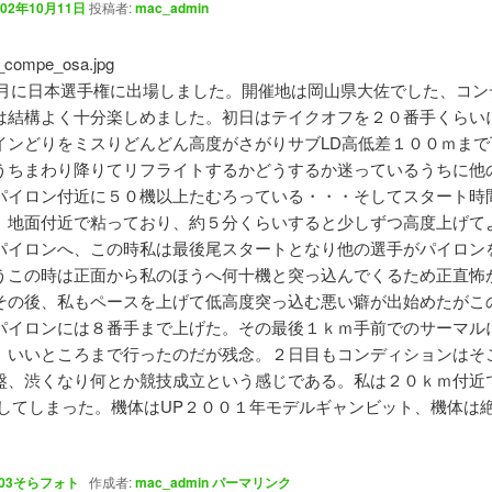
002年10月11日
投稿者:
mac_admin
年10月に日本選手権に出場しました。開催地は岡山県大佐でした、コ
は結構よく十分楽しめました。初日はテイクオフを２０番手くらい
インどりをミスりどんどん高度がさがりサブLD高低差１００ｍまで
うちまわり降りてリフライトするかどうするか迷っているうちに他
パイロン付近に５０機以上たむろっている・・・そしてスタート時
、地面付近で粘っており、約５分くらいすると少しずつ高度上げて
パイロンへ、この時私は最後尾スタートとなり他の選手がパイロン
うこの時は正面から私のほうへ何十機と突っ込んでくるため正直怖
その後、私もペースを上げて低高度突っ込む悪い癖が出始めたがこ
パイロンには８番手まで上げた。その最後１ｋｍ手前でのサーマル
。いいところまで行ったのだが残念。２日目もコンディションはそ
盤、渋くなり何とか競技成立という感じである。私は２０ｋｍ付近
Dしてしまった。機体はUP２００１年モデルギャンビット、機体は
03そらフォト
作成者:
mac_admin
パーマリンク