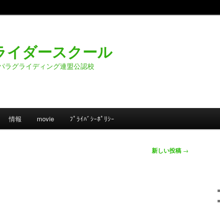
ライダースクール
パラグライディング連盟公認校
情報
movie
ﾌﾟﾗｲﾊﾞｼｰﾎﾟﾘｼｰ
新しい投稿
→