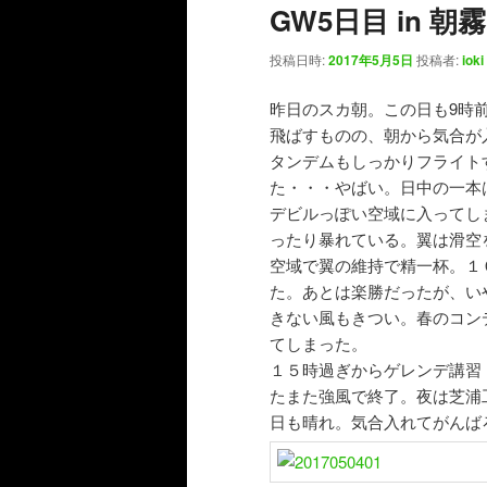
GW5日目 in 朝霧
投稿日時:
2017年5月5日
投稿者:
ioki
昨日のスカ朝。この日も9時
飛ばすものの、朝から気合が
タンデムもしっかりフライト
た・・・やばい。日中の一本
デビルっぽい空域に入ってし
ったり暴れている。翼は滑空
空域で翼の維持で精一杯。１
た。あとは楽勝だったが、い
きない風もきつい。春のコン
てしまった。
１５時過ぎからゲレンデ講習
たまた強風で終了。夜は芝浦
日も晴れ。気合入れてがんばろ