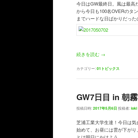
シ
今日はGW最終日。風は最高
ョ
から今日も100名OVERの
ン
までハードな日ばかりだった
続きを読む
→
カテゴリー:
01トピックス
GW7日目 in 朝霧
投稿日時:
2017年5月6日
投稿者:
ioki
芝浦工業大学生達！今日は気
始めて、お昼には雲が下がり
とは明日にかけよう。