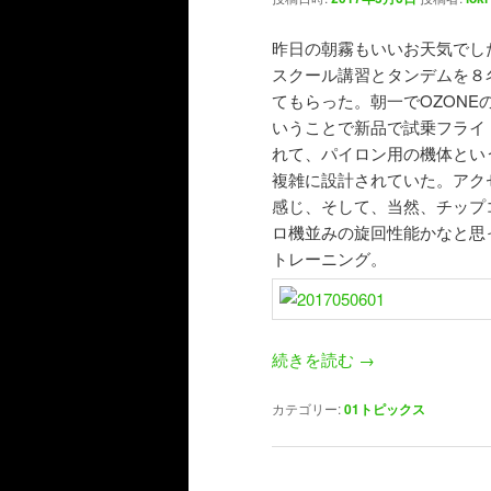
昨日の朝霧もいいお天気でした
スクール講習とタンデムを８
てもらった。朝一でOZONEの
いうことで新品で試乗フライ
れて、パイロン用の機体とい
複雑に設計されていた。アク
感じ、そして、当然、チップ
ロ機並みの旋回性能かなと思
トレーニング。
続きを読む
→
カテゴリー:
01トピックス