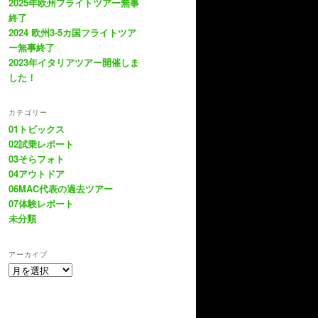
2025年欧州フライトツアー無事
終了
2024 欧州3-5カ国フライトツア
ー無事終了
2023年イタリアツアー開催しま
した！
カテゴリー
01トピックス
02試乗レポート
03そらフォト
04アウトドア
06MAC代表の過去ツアー
07体験レポート
未分類
アーカイブ
ア
ー
カ
イ