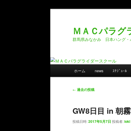
メ
サ
イ
ブ
ン
コ
ＭＡＣパラグ
コ
ン
群馬県みなかみ 日本ハング・
ン
テ
テ
ン
ン
ツ
ツ
へ
メ
へ
移
ホーム
news
ｽｹｼﾞｭｰﾙ
イ
移
動
ン
動
メ
投
←
過去の投稿
ニ
稿
ュ
ナ
GW8日目 in 朝霧
ー
ビ
ゲ
投稿日時:
2017年5月7日
投稿者:
ioki
ー