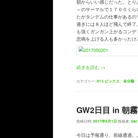
朝からいい感じだった。とりあ
～のサーマルで１７００くら
たがタンデムの仕事があるの
過ぎには８人ほど飛んで終了
も強くガンガン上がるコンデ
悲鳴を上げる人も多かったけど
続きを読む
→
カテゴリー:
01トピックス
、
未分類
GW2日目 in 朝霧
投稿日時:
2017年5月1日
投稿者:
ioki
今日は予報通り、前線通過。