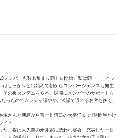
ACメンバーも数名集まり朝トレ開始。私は朝一、一本フ
ルはしっかりと出始めて朝からコンバージェンスも発生
。その後タンデムを８本。隙間にメンバーのサポートを
デムだったのでムッチャ賑やか。渋滞で遅れるお客も多く、
手塚さんと朝霧から富士川河口の太平洋まで1時間半かけ
ライト
った。夜は大先輩の永井家に誘われ宴会。充実した一日
。一人空撮をし忘れてしまった、小さな女の子と飛び、