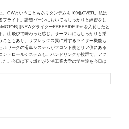
。GWということもありタンデムも100名OVER。私は
名フライト。講習バーンにおいてもしっかりと練習をし
MOTOR用NEWグライダーFREERIDE19㎡を入荷したと
ト。山飛びで味わった感じ。サーマルにもしっかりと乗
うこともあり、リフレックス翼に対するライザー機能も
セルワークの滑車システムがフロント側とリア側にある
コントロールシステムも。ハンドリングが抜群で、アク
った。今日は下り坂だが芝浦工業大学の学生達を今日は