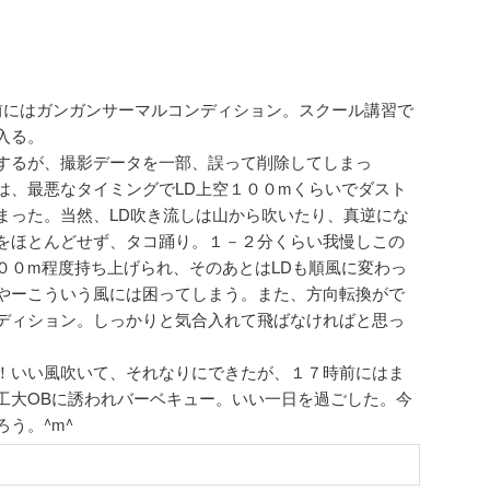
前にはガンガンサーマルコンディション。スクール講習で
入る。
するが、撮影データを一部、誤って削除してしまっ
は、最悪なタイミングでLD上空１００mくらいでダスト
まった。当然、LD吹き流しは山から吹いたり、真逆にな
をほとんどせず、タコ踊り。１－２分くらい我慢しこの
００m程度持ち上げられ、そのあとはLDも順風に変わっ
やーこういう風には困ってしまう。また、方向転換がで
ディション。しっかりと気合入れて飛ばなければと思っ
！いい風吹いて、それなりにできたが、１７時前にはま
工大OBに誘われバーベキュー。いい一日を過ごした。今
う。^m^