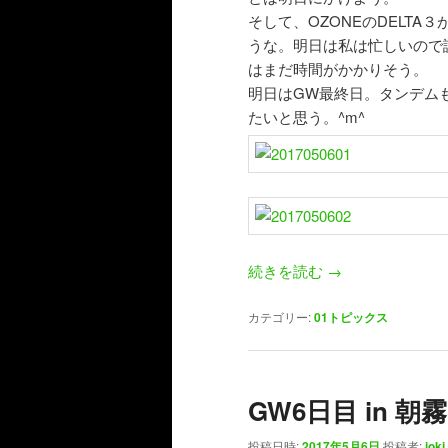
そして、OZONEのDELT
うな。明日は私は忙しいので
はまだ時間がかかりそう。
明日はGW最終日。タンデムも
たいと思う。^m^
続きを読む
→
カテゴリー:
01トピックス
GW6日目 in 朝霧
投稿日時:
2017年5月6日
投稿者:
ioki