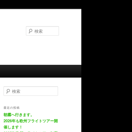
検
索
検
索
最近の投稿
朝霧へ行きます。
2026年も欧州フライトツアー開
催します！