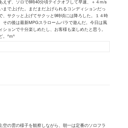
えず、ソロで8時40分頃テイクオフして早速、＋４m/s
いまで上げた。まだまだ上げられるコンディションだっ
で、サクッと上げてサクッと9時頃には降ろした。１４時
。その後は最新MPGスラロームパラで遊んだ。今日は風
ィションで十分楽しめたし、お客様も楽しめたと思う。
。^m^
上空の雲の様子を観察しながら、朝一は定番のソロフラ