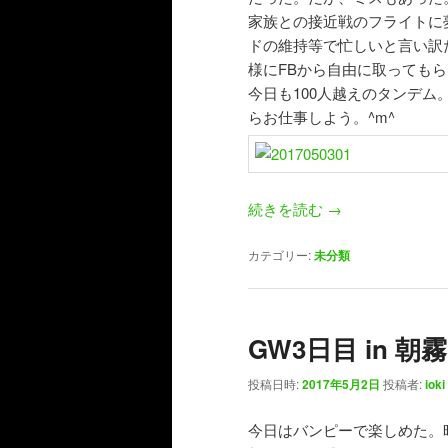
家族との接近戦のフライトに
ドの維持等で忙しいと言い訳
様にFBから自由に取っても
今日も100人越えのタンデ
らお仕事しよう。^m^
続きを読む
→
カテゴリー:
未分類
GW3日目 in 朝霧
投稿日時:
2017年5月2日
投稿者:
ioki
今日はバンピーで楽しめた。