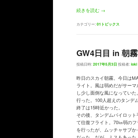
続きを読む
→
カテゴリー:
01トピックス
GW4日目 in 朝霧
投稿日時:
2017年5月3日
投稿者:
ioki
昨日のスカイ朝霧。今日はM
ライト。風は弱めだがサーマ
し少し面倒な風になっていた
行った。100人超えのタン
終了は15時近かった。
その後、タンデムパイロット
て往復フライト。70㎞弱のフ
を行ったが、ムッチャサブか
だった。だが、ミスもあった